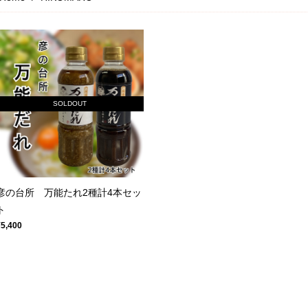
SOLDOUT
彦の台所 万能たれ2種計4本セッ
ト
¥5,400