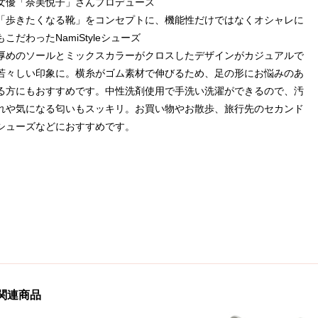
女優「奈美悦子」さんプロデュース
「歩きたくなる靴」をコンセプトに、機能性だけではなくオシャレに
もこだわったNamiStyleシューズ
厚めのソールとミックスカラーがクロスしたデザインがカジュアルで
若々しい印象に。横糸がゴム素材で伸びるため、足の形にお悩みのあ
る方にもおすすめです。中性洗剤使用で手洗い洗濯ができるので、汚
れや気になる匂いもスッキリ。お買い物やお散歩、旅行先のセカンド
シューズなどにおすすめです。
関連商品