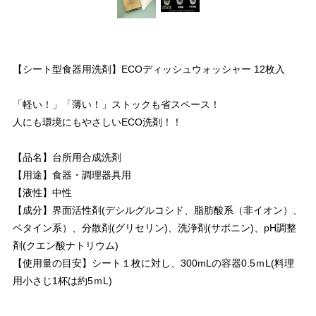
【シート型食器用洗剤】ECOディッシュウォッシャー 12枚入
「軽い！」「薄い！」ストックも省スペース！
人にも環境にもやさしいECO洗剤！！
【品名】台所用合成洗剤
【用途】食器・調理器具用
【液性】中性
【成分】界面活性剤(デシルグルコシド、脂肪酸系（非イオン）、
ベタイン系）、分散剤(グリセリン)、洗浄剤(サポニン)、pH調整
剤(クエン酸ナトリウム)
【使用量の目安】シート１枚に対し、300mLの容器0.5ｍL(料理
用小さじ1杯は約5ｍL)